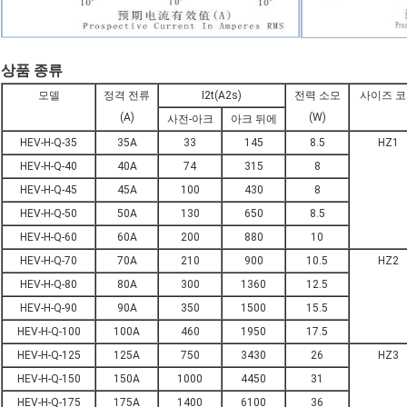
상품 종류
모델
정격 전류
I2t(A2s)
전력 소모
사이즈 코
(A)
(W)
사전-아크
아크 뒤에
HEV-H-Q-35
35A
33
145
8.5
HZ1
HEV-H-Q-40
40A
74
315
8
HEV-H-Q-45
45A
100
430
8
HEV-H-Q-50
50A
130
650
8.5
HEV-H-Q-60
60A
200
880
10
HEV-H-Q-70
70A
210
900
10.5
HZ2
HEV-H-Q-80
80A
300
1360
12.5
HEV-H-Q-90
90A
350
1500
15.5
HEV-H-Q-100
100A
460
1950
17.5
HEV-H-Q-125
125A
750
3430
26
HZ3
HEV-H-Q-150
150A
1000
4450
31
HEV-H-Q-175
175A
1400
6100
36