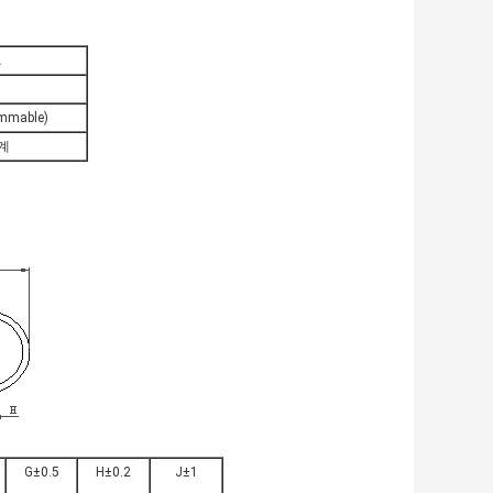
A
ammable)
계
G±0.5
H±0.2
J±1