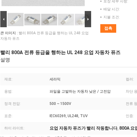
포장 세부 사항:
배달 시간:
지불 조건:
접촉
큰 이미지 :
빨리 800A 전류 등급을 행하는 UL 248 요업
자동차 퓨즈
빨리 800A 전류 등급을 행하는 UL 248 요업 자동차 퓨즈
설명
재료:
세라믹
컬러:
용법:
파일을 고발하는 자동차 낮은 / 고전압
차단 용
정격 전압:
500 ~ 1500V
전류 등
표준:
IEC60269, UL248, TUV
인증:
요업 자동차 퓨즈가 빨리 작동합니다
800A 
하이 라이트:
,