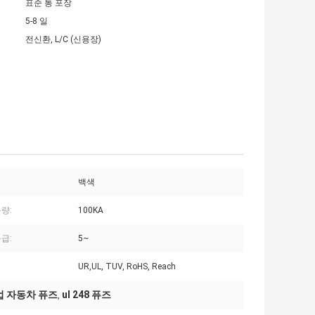
표준 통 포장
5-8 일
전신환, L/C (신용장)
백색
량:
100KA
급:
5~
UR,UL, TUV, RoHS, Reach
요업 자동차 퓨즈
ul 248 퓨즈
,