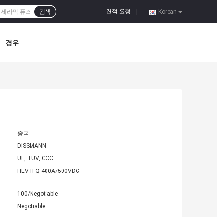
견적 요청
검색
|
Korean
경우
중국
DISSMANN
UL, TUV, CCC
HEV-H-Q 400A/500VDC
100/Negotiable
Negotiable