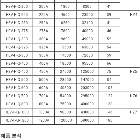
HEV-H-Q-200
200A
1800
8300
41
HEV-H-Q-225
225A
4600
23000
39
HZ4
HEV-H-Q-250
250A
6250
32100
41
HEV-H-Q-275
275A
7800
40000
46
HEV-H-Q-300
300A
9600
49000
52
HEV-H-Q-325
325A
13500
63000
54
HEV-H-Q-350
350A
14000
72000
59
HEV-H-Q-400
400A
18500
95500
66
HEV-H-Q-450
450A
24000
125000
75
HZ5
HEV-H-Q-500
500A
28500
147000
84
HEV-H-Q-600
600A
40500
203000
108
HEV-H-Q-700
700A
54000
295000
122
HZ6
HEV-H-Q-800
800A
75000
406000
130
HEV-H-Q-1000
1000A
90000
430000
146
HZ7
HEV-H-Q-1200
1200A
120000
590000
180
제품 분석