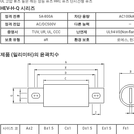
UL 고압 휴즈 높은 깨는 성능 퓨즈 HRC 퓨즈 단시간형 퓨즈
HEV-H-Q 시리즈
정격 전류
5A-800A
차단 용량
AC100k
정격 전압
AC/DC500V
다른 능력
―
증명서
TUV, UR, UL, CCC
난연제
UL94-V0(Non-fl
보호 유형
aR
환경 보호
로에스, 한
제품 (밀리미터)의 윤곽치수
사이즈 코
A±2
B±1.5
C±1
D±1.5
E±1.5
F±1