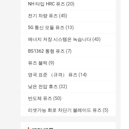
NH 타입 HRC 퓨즈
(20)
전기 차량 퓨즈
(45)
5G 통신 모듈 퓨즈
(13)
에너지 저장 시스템은 녹습니다
(43)
BS1362 통형 퓨즈
(7)
퓨즈 블럭
(9)
영국 표준 （규격） 퓨즈
(14)
낮은 전압 휴즈
(32)
반도체 퓨즈
(50)
리셋가능 회로 차단기 블레이드 퓨즈
(5)