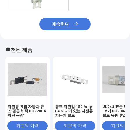
계속하다
추천된 제품
저전류 요업 자동차 퓨
퓨즈 저전압 150 Amp
UL248 표준 EV
즈 검은 채색 DC2700A
Dc 아래에 있는 저전류
EV가 DC20KA
차단 용량
자동차 볼트
볼트 유형 휴즈
DC500V를 고
최고의 가격
최고의 가격
최고의 